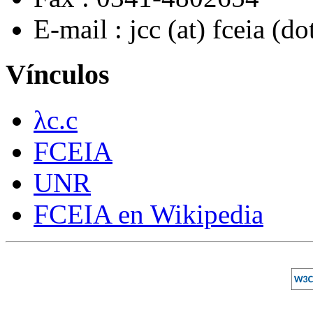
E-mail : jcc (at) fceia (do
Vínculos
λc.c
FCEIA
UNR
FCEIA en Wikipedia