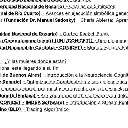
ersidad Nacional de Rosario)
- Charlas de 5 minutos
nal de Río Cuarto)
- Avances en ejecución simbólica gener
.Ar (Fundación Dr. Manuel Sadosky)
- Charla Abierta: "Apre
sidad Nacional de Rosario)
- Coffee-Racket-Break
cia Computacional sinc(i) (UNL/CONICET))
- Deep learning
idad Nacional de Córdoba - CONICET)
- Mocos, Fallas y Fa
- ¿Y las mujeres dónde están?
onal está llegando a su fin
l de Buenos Aires)
- Introducción a la Neurociencia Cogni
e Rosario)
- Optimización Combinatoria y sus aplicaciones
 computacional: propuestas y proyectos para la escuela p
Monetti (Endava)
- Are you proud of the software you deliv
IS-CONICET - IMDEA Software)
- Introducción a Stream Runt
bino (BLD)
- Trading Algorítmico