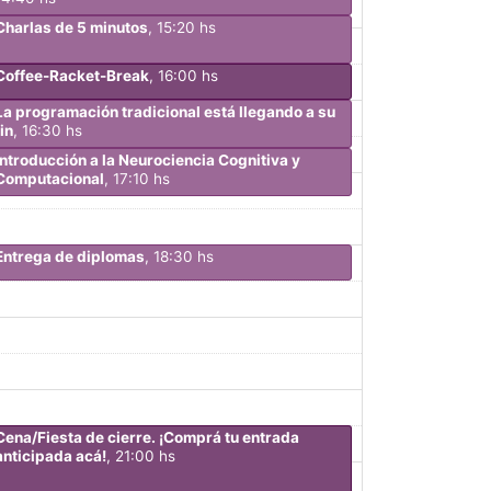
Charlas de 5 minutos
, 15:20 hs
Coffee-Racket-Break
, 16:00 hs
La programación tradicional está llegando a su
fin
, 16:30 hs
Introducción a la Neurociencia Cognitiva y
Computacional
, 17:10 hs
Entrega de diplomas
, 18:30 hs
Cena/Fiesta de cierre. ¡Comprá tu entrada
anticipada acá!
, 21:00 hs