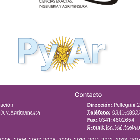
Contacto
tación
Dirección:
Pellegrini 
ría y Agrimensura
Teléfono:
0341-48026 
Fax:
0341-4802654
E-mail:
jcc [@] fceia.u
2005
,
2006
,
2007
,
2008
,
2009
,
2010
,
2011
,
2012
,
2013
,
201