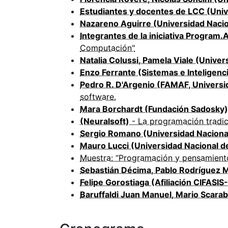
Estudiantes y docentes de LCC (Univ
Nazareno Aguirre (Universidad Nacio
Integrantes de la iniciativa Program
Computación"
Natalia Colussi, Pamela Viale (Univer
Enzo Ferrante (Sistemas e Inteligen
Pedro R. D'Argenio (FAMAF, Univers
software.
Mara Borchardt (Fundación Sadosky)
(Neuralsoft)
- La programación tradici
Sergio Romano (Universidad Naciona
Mauro Lucci (Universidad Nacional d
Muestra: “Programación y pensamiento
Sebastián Décima, Pablo Rodríguez 
Felipe Gorostiaga (Afiliación CIFAS
Baruffaldi Juan Manuel, Mario Scara