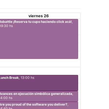
viernes 26
Robattle ¡Reserva tu cupo haciendo click acá!
,
09:30 hs
Lunch Break
, 13:00 hs
Avances en ejecución simbólica generalizada
,
14:00 hs
Are you proud of the software you deliver?
,
14:40 hs