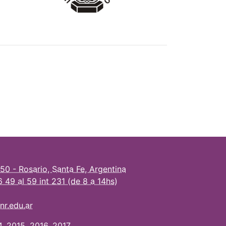
250 - Rosario, Santa Fe, Argentina
49 al 59 int 231 (de 8 a 14hs)
nr.edu.ar
4
,
2015
,
2016
,
2017