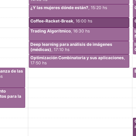
¿Y las mujeres dónde están?
, 15:20 hs
Coffee-Racket-Break
, 16:00 hs
Trading Algorítmico
, 16:30 hs
Deep learning para análisis de imágenes
(médicas)
, 17:10 hs
Optimización Combinatoria y sus aplicaciones
,
17:50 hs
ñanza de las
hs
nto
tos para la